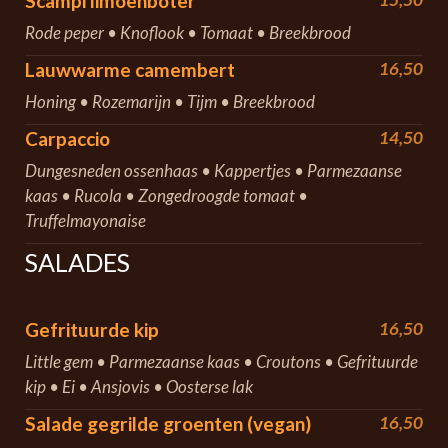
Scampi limoenboter
Rode peper • Knoflook • Tomaat • Breekbrood
Lauwwarme camembert
16,50
Honing • Rozemarijn • Tijm • Breekbrood
Carpaccio
14,50
Dungesneden ossenhaas • Kappertjes • Parmezaanse
kaas • Rucola • Zongedroogde tomaat •
Truffelmayonaise
SALADES
Gefrituurde kip
16,50
Little gem • Parmezaanse kaas • Croutons • Gefrituurde
kip • Ei • Ansjovis • Oosterse lak
Salade gegrilde groenten (vegan)
16,50